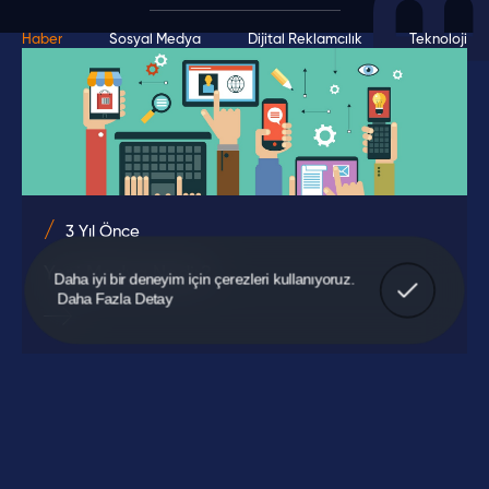
Haber
Sosyal Medya
Dijital Reklamcılık
Teknoloji
3 Yıl Önce
Yeni Medya Nedir?
Anladım!
Daha iyi bir deneyim için çerezleri kullanıyoruz.
Daha Fazla Detay