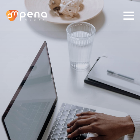
01/
03
İhtiyacınızı belirleyin.
Medya Planlama ve Satın
Sosyal Medya
Alma
Prodüksiyon
Grafik Tasarım