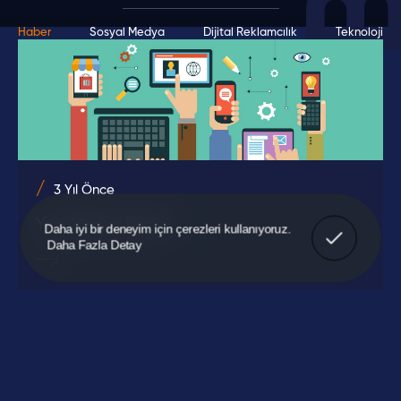
Haber
Sosyal Medya
Dijital Reklamcılık
Teknoloji
3 Yıl Önce
Yeni Medya Nedir?
Anladım!
Daha iyi bir deneyim için çerezleri kullanıyoruz.
Daha Fazla Detay