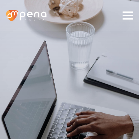
01/
03
İhtiyacınızı belirleyin.
Medya Planlama ve Satın
Sosyal Medya
Alma
Prodüksiyon
Grafik Tasarım