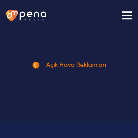
01/
03
İhtiyacınızı belirleyin.
Açık Hava Reklamları
Medya Planlama ve Satın
Sosyal Medya
Alma
Prodüksiyon
Grafik Tasarım