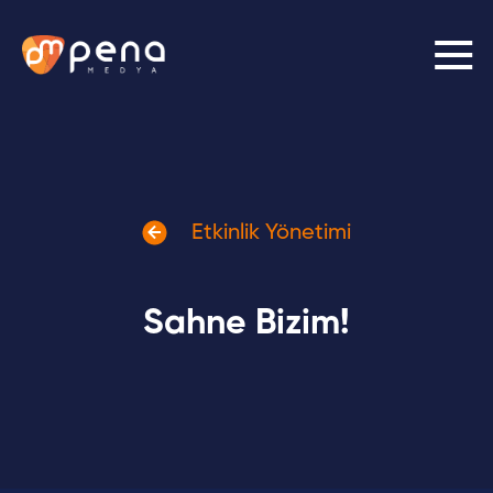
01/
03
İhtiyacınızı belirleyin.
Etkinlik Yönetimi
Sahne Bizim!
Medya Planlama ve Satın
Sosyal Medya
Alma
Prodüksiyon
Grafik Tasarım