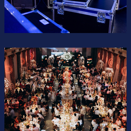
Çerez
Aydınlatma
Politikası
Metni