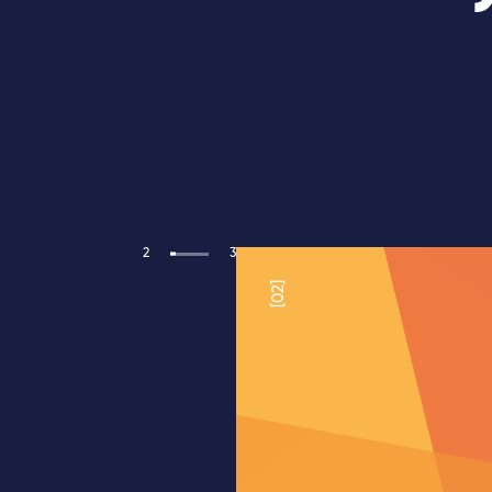
2
3
[02]