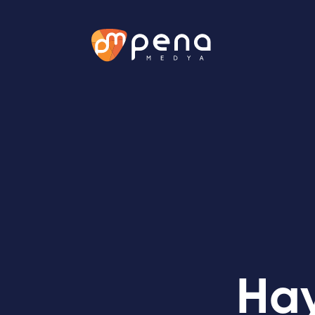
Prodüksiyon
G
Etkinlik Yönetimi
Mar
SONRAKİ
Hay