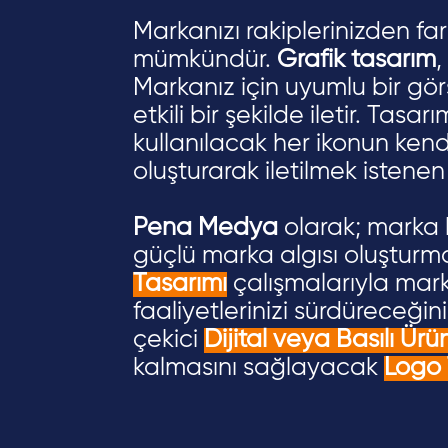
Hakkımızda
Markanızı rakiplerinizden far
mümkündür.
Grafik tasarım
,
Markanız için uyumlu bir gör
etkili bir şekilde iletir. Ta
kullanılacak her ikonun kend
oluşturarak iletilmek istenen 
Pena Medya
olarak; marka 
güçlü marka algısı oluşturm
Tasarımı
çalışmalarıyla mark
faaliyetlerinizi sürdüreceğin
çekici
Dijital veya Basılı Ürü
kalmasını sağlayacak
Logo 