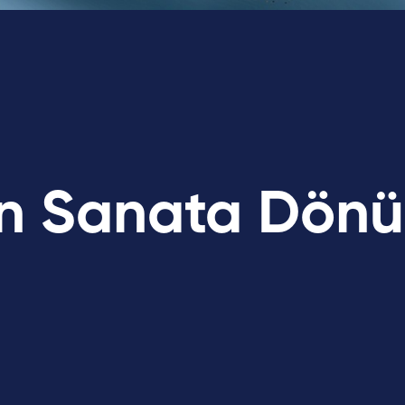
in Sanata Dön
İletişim
Blog
r