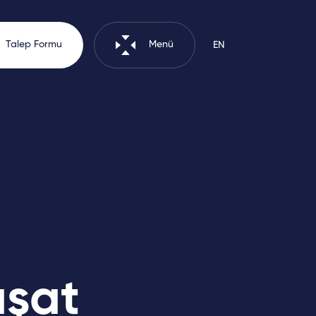
Talep Formu
Menü
EN
z Politikası
Aydınlatma Metni
aşat