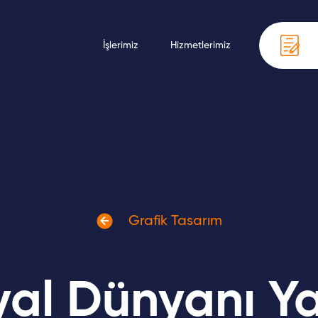
rafik Tasarım
İşlerimiz
Hizmetlerimiz
Çere
ka Danışmanlığı
Grafik Tasarım
al Dünyanı Y