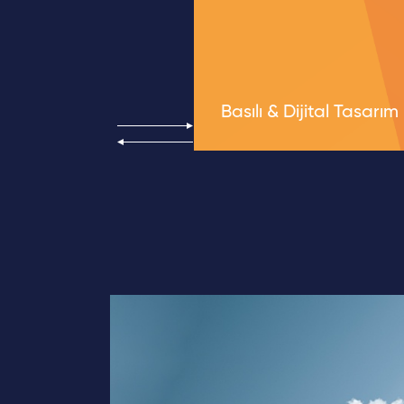
mı
Basılı & Dijital Tasarım