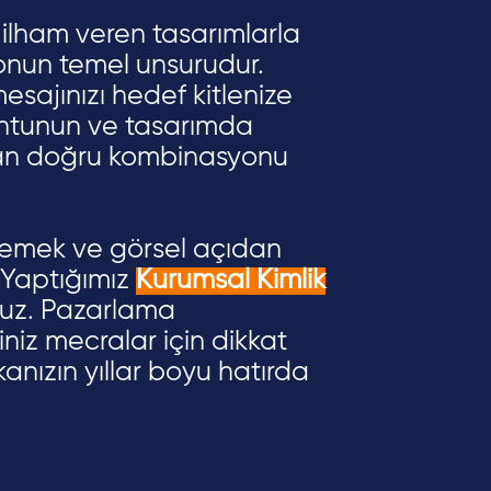
; ilham veren tasarımlarla
yonun temel unsurudur.
esajınızı hedef kitlenize
 fontunun ve tasarımda
 olan doğru kombinasyonu
elemek ve görsel açıdan
 Yaptığımız
Kurumsal Kimlik
oruz. Pazarlama
iniz mecralar için dikkat
anızın yıllar boyu hatırda