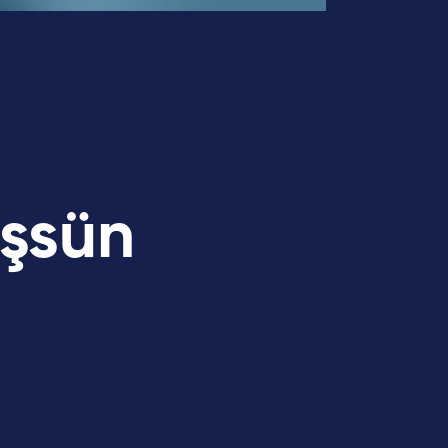
üşsün