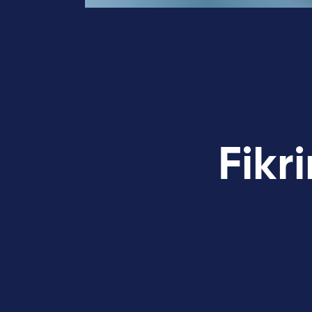
Fikr
Kariye