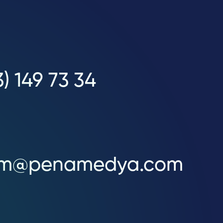
3) 149 73 34
isim@penamedya.com