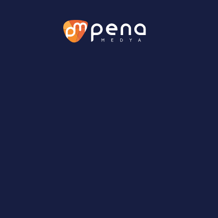
Prodüksiyon
G
Etkinlik Yönetimi
Mar
SONRAKİ