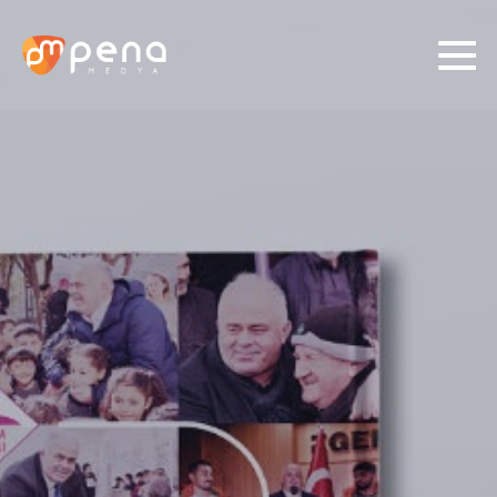
01/
03
İhtiyacınızı belirleyin.
Medya Planlama ve Satın
Sosyal Medya
Alma
Prodüksiyon
Grafik Tasarım